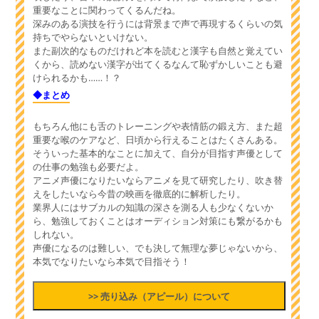
重要なことに関わってくるんだね。
深みのある演技を行うには背景まで声で再現するくらいの気
持ちでやらないといけない。
また副次的なものだけれど本を読むと漢字も自然と覚えてい
くから、読めない漢字が出てくるなんて恥ずかしいことも避
けられるかも……！？
◆まとめ
もちろん他にも舌のトレーニングや表情筋の鍛え方、また超
重要な喉のケアなど、日頃から行えることはたくさんある。
そういった基本的なことに加えて、自分が目指す声優として
の仕事の勉強も必要だよ。
アニメ声優になりたいならアニメを見て研究したり、吹き替
えをしたいなら今昔の映画を徹底的に解析したり。
業界人にはサブカルの知識の深さを測る人も少なくないか
ら、勉強しておくことはオーディション対策にも繋がるかも
しれない。
声優になるのは難しい、でも決して無理な夢じゃないから、
本気でなりたいなら本気で目指そう！
>> 売り込み（アピール）について