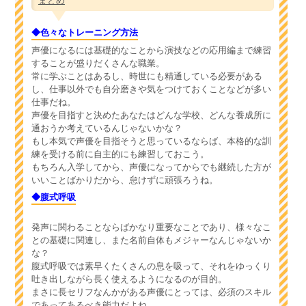
◆色々なトレーニング方法
声優になるには基礎的なことから演技などの応用編まで練習
することが盛りだくさんな職業。
常に学ぶことはあるし、時世にも精通している必要がある
し、仕事以外でも自分磨きや気をつけておくことなどが多い
仕事だね。
声優を目指すと決めたあなたはどんな学校、どんな養成所に
通おうか考えているんじゃないかな？
もし本気で声優を目指そうと思っているならば、本格的な訓
練を受ける前に自主的にも練習しておこう。
もちろん入学してから、声優になってからでも継続した方が
いいことばかりだから、怠けずに頑張ろうね。
◆腹式呼吸
発声に関わることならばかなり重要なことであり、様々なこ
との基礎に関連し、また名前自体もメジャーなんじゃないか
な？
腹式呼吸では素早くたくさんの息を吸って、それをゆっくり
吐き出しながら長く使えるようになるのが目的。
まさに長セリフなんかがある声優にとっては、必須のスキル
であってあるべき能力だよね。