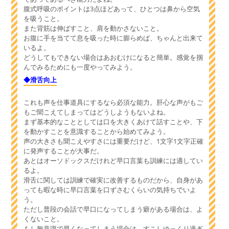
腹式呼吸のポイントは3点ほどあって、ひとつは鼻から空気
を吸うこと。
また背筋は伸ばすこと、肩を動かさないこと。
お腹に手を当てて息を吸った時に膨らめば、ちゃんと出来て
いるよ。
どうしてもできない場合はあおむけになると簡単。感覚を掴
んでみるためにも一度やってみよう。
◆滑舌向上
これも声を仕事道具にするなら必須な能力。肝心な声がもご
もご聞こえてしまってはどうしようもないよね。
まず基本的なこととしては口を大きくあけて話すことや、下
を動かすことを意識することから始めてみよう。
声の大きさも聞こえやすさには重要だけど、1文字1文字正確
に発声することが大事だ。
あとはオーソドックスだけれど早口言葉も訓練には適してい
るよ。
滑舌に関しては訓練で確実に改善するものだから、自身があ
っても暇な時に早口言葉を口ずさむくらいの気持ちでいよ
う。
ただし普段の会話で早口になってしまう癖がある場合は、よ
くないこと。
もし無意識で早くなってしまう場合は、すこしゆっくり過ぎ