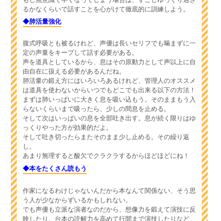
るかなくらいで話すことを心がけて徹底的に訓練しよう。
◆肺活量強化
腹式呼吸とも被るけれど、声優は長いセリフでも噛まずに一
定の声量をキープして話す必要がある。
声を道具としているから、息はその原動力として声以上に自
由自在に扱える必要があるんだね。
肺活量の鍛え方にはいろいろあるけれど、管理人のオススメ
は道具を使わないからいつでもどこでも出来る以下の方法！
まずは肺いっぱいに大きく息を吸い込もう。そのままもう入
らないくらいまで吸ったら、少しの間息を止める。
そして次はいっぱいの息を全部吐き出す。息が続く限りはゆ
っくりやった方が効果的だよ。
そして吐き切ったらまたそのまま少し止める。その繰り返
し。
あまり無理すると酸欠でクラクラするからほどほどにね！
◆本をたくさん読もう
作家になるわけじゃないんだから本なんて関係ない、そう思
う人が少なからずいるかもしれない。
でも声優も立派な演者なのだから、想像力を鍛えて演技に反
映したり、台本の読解力を高めて行間まで演技したりなど、