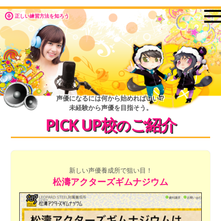
正しい練習方法を知ろう
声優になるには何から始めればいい？
未経験から声優を目指そう。
PICK UP校
ご紹介
の
新しい声優養成所で狙い目！
松濤アクターズギムナジウム